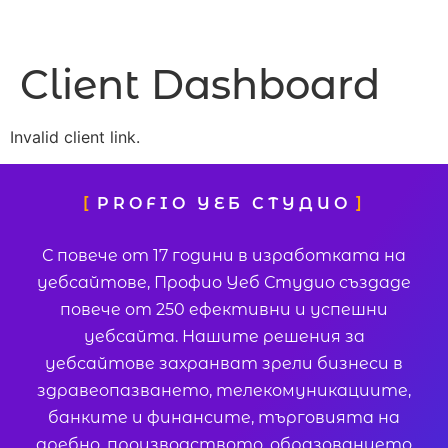
MENU
Client Dashboard
Invalid client link.
PROFIO УЕБ СТУДИО
С повече от 17 години в изработката на
уебсайтове, Профио Уеб Студио създаде
повече от 250 ефективни и успешни
уебсайта. Нашите решения за
уебсайтове захранват зрели бизнеси в
здравеопазването, телекомуникациите,
банките и финансите, търговията на
дребно, производството, образованието