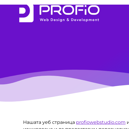
Нашата уеб страница
profiowebstudio.com
и