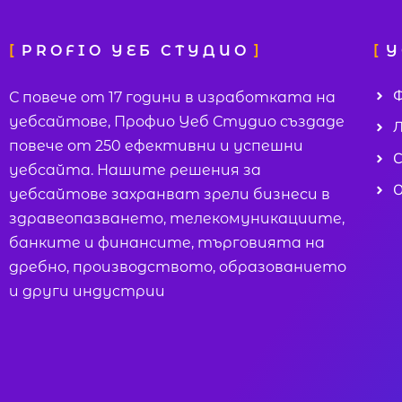
PROFIO УЕБ СТУДИО
У
Ф
С повече от 17 години в изработката на
уебсайтове, Профио Уеб Студио създаде
Л
повече от 250 ефективни и успешни
С
уебсайта. Нашите решения за
О
уебсайтове захранват зрели бизнеси в
здравеопазването, телекомуникациите,
банките и финансите, търговията на
дребно, производството, образованието
и други индустрии