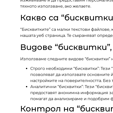
изживяване и да предоставим персонализи
тяхното използване, ако желаете.
Какво са “бисквитк
“Бисквитките” са малки текстови файлове, 
нашата уеб страница. Те съхраняват опре
Видове “бисквитки”
Използваме следните видове “бисквитки” н
Строго необходими “бисквитки”: Тези 
позволяват да използвате основните й
настройките на поверителността. Без 
Аналитични “бисквитки”: Тези “бискви
предоставят анонимна информация за 
помагат да анализираме и подобрим ф
Контрол на “бискв