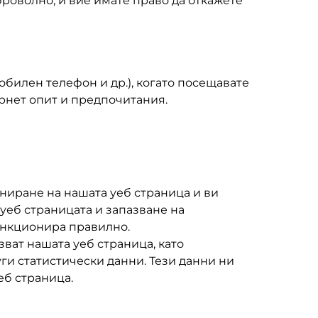
оволно, и вие имате право да откажете
обилен телефон и др.), когато посещавате
рнет опит и предпочитания.
ниране на нашата уеб страница и ви
уеб страницата и запазване на
функционира правилно.
зват нашата уеб страница, като
и статистически данни. Тези данни ни
еб страница.