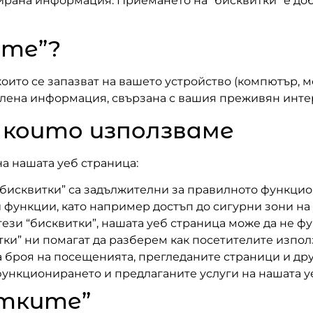
рана информация. Приемането на “бисквитки” е добр
ите”?
които се запазват на вашето устройство (компютър, м
делена информация, свързана с вашия преживян инте
, които използваме
а нашата уеб страница:
“бисквитки” са задължителни за правилното функцио
 функции, като например достъп до сигурни зони на 
тези “бисквитки”, нашата уеб страница може да не 
тки” ни помагат да разберем как посетителите изпол
броя на посещенията, прегледаните страници и друг
ункционирането и предлаганите услуги на нашата у
итките”