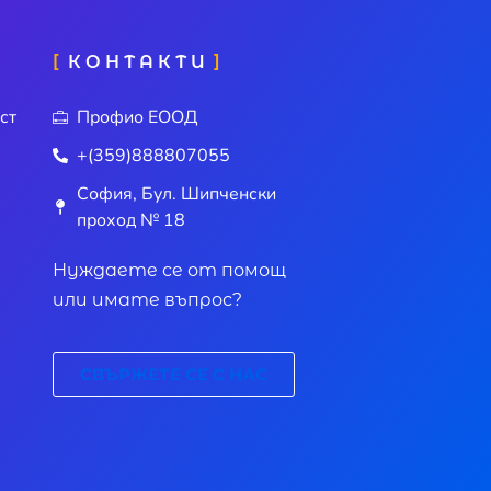
КОНТАКТИ
ст
Профио ЕООД
+(359)888807055
София, Бул. Шипченски
проход № 18
Нуждаете се от помощ
или имате въпрос?
СВЪРЖЕТЕ СЕ С НАС