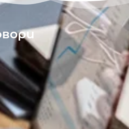
овори