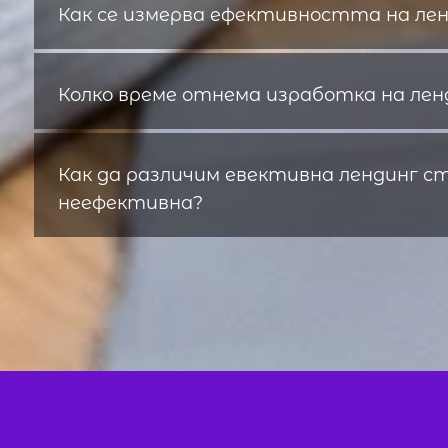
Как се измерва ефективността на ле
Колко време отнема изработка на ле
Как да различим евективна лендинг с
неефективна?