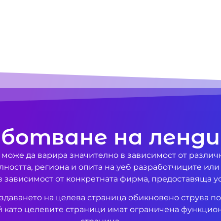
аботване на ленд
 може да варира значително в зависимост от различ
лността, региона и опита на уеб разработчиците или
в зависимост от конкретната фирма, предоставяща ус
създаването на целева страница обикновено струва п
й като целевите страници имат ограничена функцион