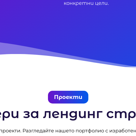
конкретни цели.
Проекти
ри за лендинг ст
 проекти. Разгледайте нашето портфолио с изработе