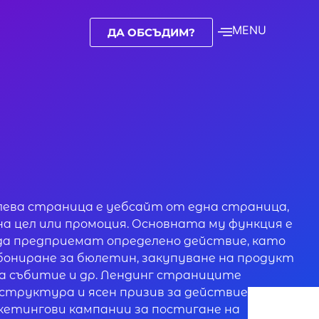
MENU
ДА ОБСЪДИМ?
лева страница е уебсайт от една страница,
а цел или промоция. Основната му функция е
а предприемат определено действие, като
бониране за бюлетин, закупуване на продукт
за събитие и др. Лендинг страниците
структура и ясен призив за действие и
кетингови кампании за постигане на