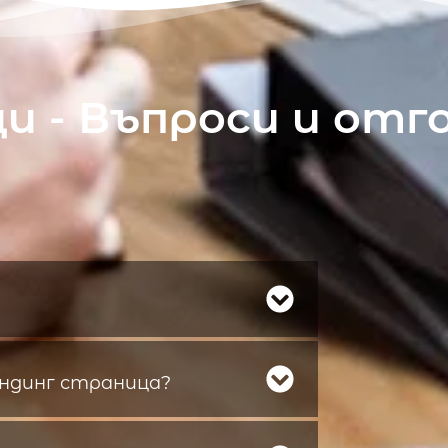
и - Въпроси и отг
ендинг страница?