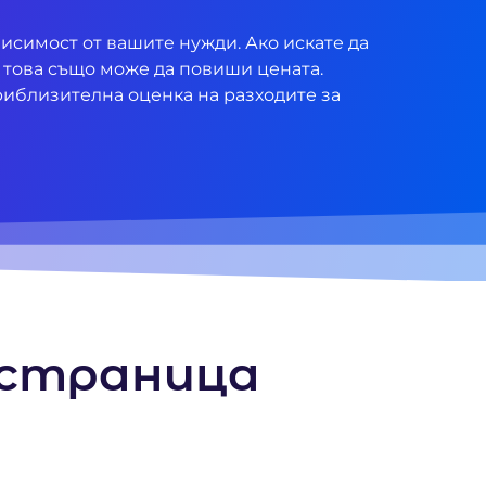
висимост от вашите нужди. Ако искате да
 това също може да повиши цената.
риблизителна оценка на разходите за
 страница