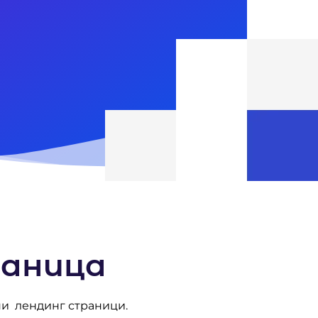
раница
ни лендинг страници.