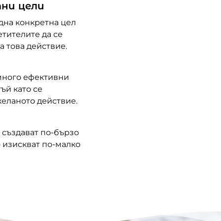
тни цели
една конкретна цел
етителите да се
а това действие.
 много ефективни
ъй като се
еланото действие.
 създават по-бързо
о изискват по-малко