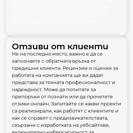
винаги е равно на най-доброто качество.
Потърсете компании, които предлагат
реалистични цени, съответстващи на
техния опит и предлагани услуги.
Отзиви от клиенти
Не на последно място, важно е да се
запознаете с обратната връзка от
предишни клиенти. Рецензии и оценки за
работата на компанията ще ви дадат
представа за тяхната професионалност и
надеждност. Може да попитате за
препоръки от познати или да прочетете
отзиви онлайн. Запитайте се какви проекти
са реализирали, как работят с клиентите и
как се справят с предизвикателствата,
свързани с изработката на уебсайтове,
включително киберсигурност за