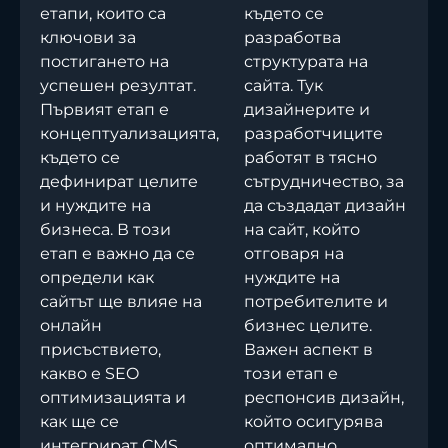
етапи, които са
където се
ключови за
разработва
постигането на
структурата на
успешен резултат.
сайта. Тук
Първият етап е
дизайнерите и
концептуализацията,
разработчиците
където се
работят в тясно
дефинират целите
сътрудничество, за
и нуждите на
да създадат дизайн
бизнесa. В този
на сайт, който
етап е важно да се
отговаря на
определи как
нуждите на
сайтът ще влияе на
потребителите и
онлайн
бизнес целите.
присъствието,
Важен аспект в
какво е SEO
този етап е
оптимизацията и
респонсив дизайн,
как ще се
който осигурява
интегрират CMS
оптимално