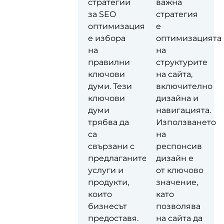
търсачки
стратегии
важна
(SEO) е
за SEO
стратегия
важен
оптимизация
е
елемент в
е избора
оптимизацията
процеса на
на
на
изработка
правилни
структурите
на сайт,
ключови
на сайта,
тъй като тя
думи. Тези
включително
определя
ключови
дизайна и
видимостта
думи
навигацията.
на
трябва да
Използването
уебсайта в
са
на
резултатите
свързани с
респонсив
от
предлаганите
дизайн е
търсачките.
услуги и
от ключово
Без
продукти,
значение,
адекватна
които
като
SEO
бизнесът
позволява
оптимизация,
предоставя.
на сайта да