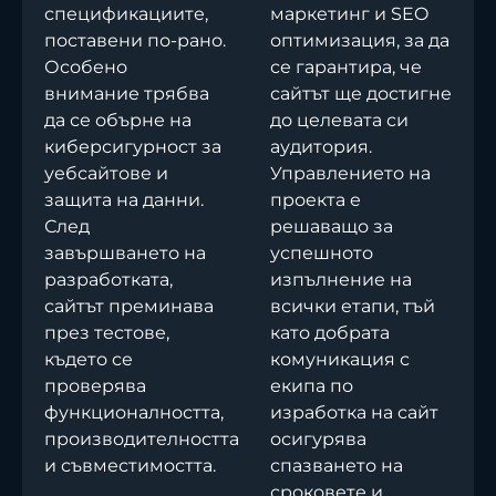
спецификациите,
маркетинг и SEO
поставени по-рано.
оптимизация, за да
Особено
се гарантира, че
внимание трябва
сайтът ще достигне
да се обърне на
до целевата си
киберсигурност за
аудитория.
уебсайтове и
Управлението на
защита на данни.
проекта е
След
решаващо за
завършването на
успешното
разработката,
изпълнение на
сайтът преминава
всички етапи, тъй
през тестове,
като добрата
където се
комуникация с
проверява
екипа по
функционалността,
изработка на сайт
производителността
осигурява
и съвместимостта.
спазването на
сроковете и