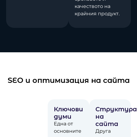
качеството на
крайния продукт.
SEO и оптимизация на сайта
SEO
Ключови
Структур
Стратегии
думи
на
сайта
Оптимизацията
Една от
за
основните
Друга