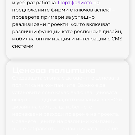
и уеб разработка.
Портфолиото
на
предложените фирми е ключов аспект –
проверете примери за успешно
реализирани проекти, които включват
различни функции като респонсив дизайн,
мобилна оптимизация и интеграции с CMS
системи.
Ценова политика
Следващата стъпка е да оцените ценовата
политика на компаниите. Важно е да
установите ясно какво включва ценовата
оферта – поддръжка, оптимизация за SEO и
дизайн на сайт, за да избегнете
неочаквани разходи по време на проекта.
Сравнете цените на различни компании,
но не забравяйте, че най-ниската цена не