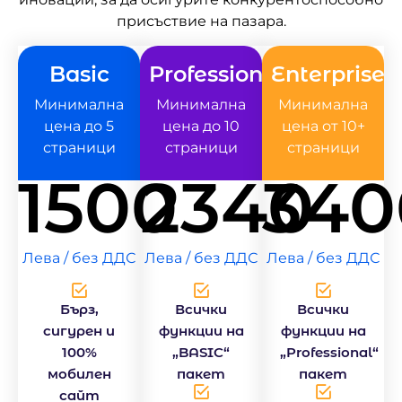
присъствие на пазара.
Basic
Professional
Enterprise
Минимална
Минимална
Минимална
цена до 5
цена до 10
цена от 10+
страници
страници
страници
1500
2340
340
Лева / без ДДС
Лева / без ДДС
Лева / без ДДС
Бърз,
Всички
Всички
сигурен и
функции на
функции на
100%
„BASIC“
„Professional“
мобилен
пакет
пакет
сайт