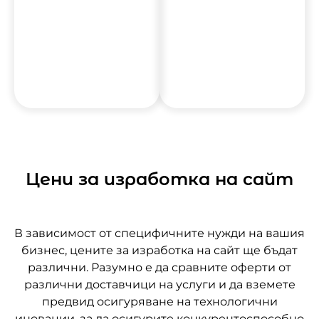
присъствието на
предлагането, за
бизнеса.
да посрещне
променящите се
нужди на
клиентите.
Цени за изработка на сайт
В зависимост от специфичните нужди на вашия
бизнес, цените за изработка на сайт ще бъдат
различни. Разумно е да сравните оферти от
различни доставчици на услуги и да вземете
предвид осигуряване на технологични
иновации, за да осигурите конкурентоспособно