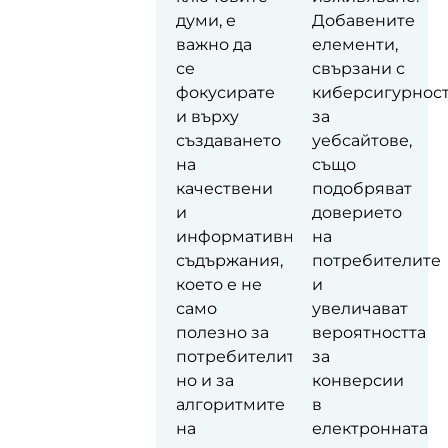
съществено
думи, е
Добавените
значение
важно да
елементи,
да се
се
свързани с
интегрират
фокусирате
киберсигурнос
подходящи
и върху
за
стратегии,
създаването
уебсайтове,
които да
на
също
увеличат
качествени
подобряват
онлайн
и
доверието
присъствието
информативни
на
на сайта.
съдържания,
потребителите
което е не
и
само
увеличават
полезно за
вероятността
потребителите,
за
но и за
конверсии
алгоритмите
в
на
електронната