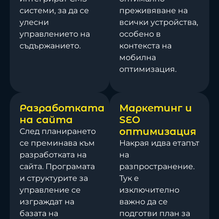
системи, за да се
преживяване на
улесни
всички устройства,
управлението на
особено в
съдържанието.
контекста на
мобилна
оптимизация.
Разработката
Маркетинг и
на сайта
SEO
оптимизация
След планирането
се преминава към
Накрая идва етапът
разработката на
на
сайта. Програмата
разпространение.
и структурите за
Тук е
управление се
изключително
изграждат на
важно да се
базата на
подготви план за