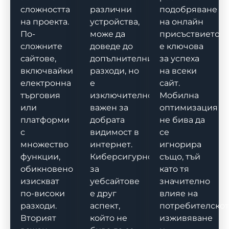
сложността
различни
подобряване
на проекта.
устройства,
на онлайн
По-
може да
присъствието
сложните
доведе до
е ключова
сайтове,
допълнителни
за успеха
включвайки
разходи, но
на всеки
електронна
е
сайт.
търговия
изключително
Мобилна
или
важен за
оптимизация
платформи
добрата
не бива да
с
видимост в
се
множество
интернет.
игнорира
функции,
Киберсигурност
също, тъй
обикновено
за
като тя
изискват
уебсайтове
значително
по-високи
е друг
влияе на
разходи.
аспект,
потребителско
Вторият
който не
изживяване