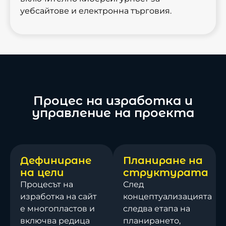
уебсайтове и електронна търговия.
Процес на изработка и
управление на проекта
Дефиниране
Планиране на
на цели
структурата
Процесът на
След
изработка на сайт
концептуализацията
е многопластов и
следва етапа на
включва редица
планирането,