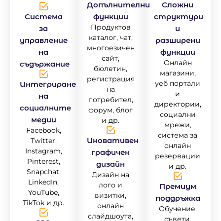
Допълнителни
Сложни
Система
функции
структури
Продуктов
за
и
каталог, чат,
управление
разширени
многоезичен
на
функции
сайт,
Онлайн
съдържание
бюлетин,
магазини,
регистрация
уеб портали
Интегриране
на
и
на
потребител,
директории,
социалните
форум, блог
социални
медии
и др.
мрежи,
Facebook,
система за
Иновативен
Twitter,
онлайн
Instagram,
графичен
резервации
Pinterest,
дизайн
и др.
Snapchat,
Дизайн на
LinkedIn,
лого и
Премиум
YouTube,
визитки,
поддръжка
TikTok и др.
онлайн
Обучение,
слайдшоута,
съвети,