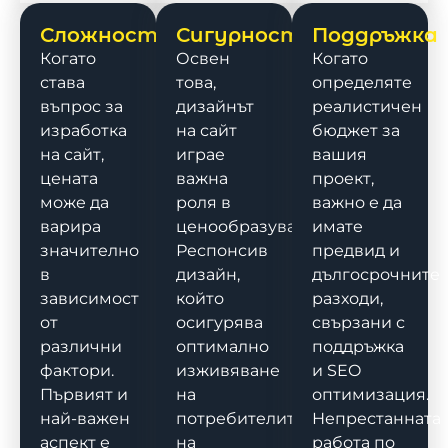
Сложност
Сигурност
Поддръжка
Когато
Освен
Когато
става
това,
определяте
въпрос за
дизайнът
реалистичен
изработка
на сайт
бюджет за
на сайт,
играе
вашия
цената
важна
проект,
може да
роля в
важно е да
варира
ценообразуването.
имате
значително
Респонсив
предвид и
в
дизайн,
дългосрочните
зависимост
който
разходи,
от
осигурява
свързани с
различни
оптимално
поддръжка
фактори.
изживяване
и SEO
Първият и
на
оптимизация.
най-важен
потребителите
Непрестанната
аспект е
на
работа по