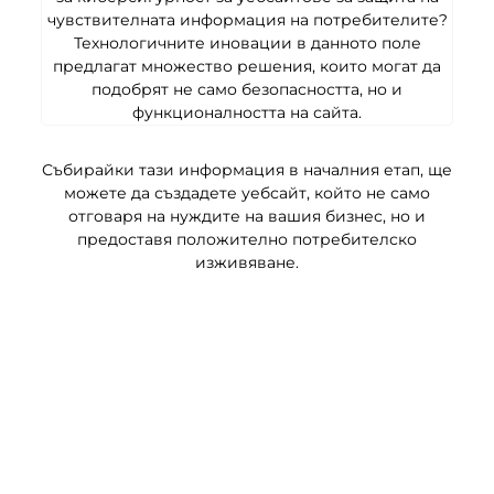
чувствителната информация на потребителите?
Технологичните иновации в данното поле
предлагат множество решения, които могат да
подобрят не само безопасността, но и
функционалността на сайта.
Събирайки тази информация в началния етап, ще
можете да създадете уебсайт, който не само
отговаря на нуждите на вашия бизнес, но и
предоставя положително потребителско
изживяване.
Типове сайтове и
платформи за
разработка
В динамично развиващия се свят на уеб хостинг
и онлайн присъствие, изборът на тип сайт и
платформа за разработка е от съществено