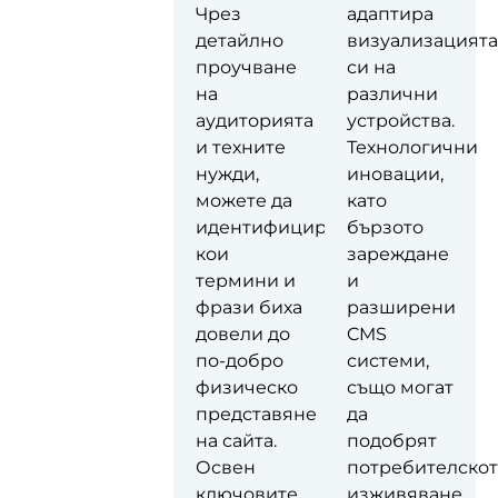
дори и
Чрез
адаптира
най-добре
детайлно
визуализацията
проектираният
проучване
си на
сайт може
на
различни
да остане
аудиторията
устройства.
незабелязан
и техните
Технологични
от
нужди,
иновации,
целевата
можете да
като
аудитория,
идентифицирате
бързото
което
кои
зареждане
значително
термини и
и
намалява
фрази биха
разширени
потенциала
довели до
CMS
му за
по-добро
системи,
привличане
физическо
също могат
на трафик
представяне
да
и
на сайта.
подобрят
конверсии.
Освен
потребителско
Затова е от
ключовите
изживяване.