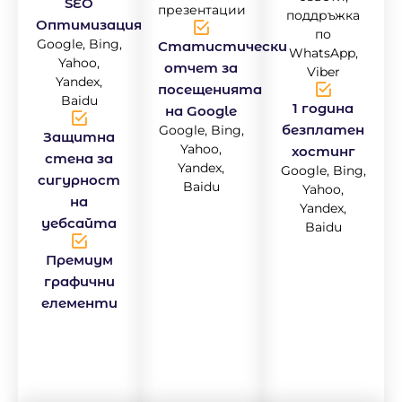
SEO
презентации
поддръжка
Оптимизация
по
Google, Bing,
Статистически
WhatsApp,
Yahoo,
отчет за
Viber
Yandex,
посещенията
Baidu
1 година
на Google
безплатен
Google, Bing,
Защитна
Yahoo,
хостинг
стена за
Yandex,
Google, Bing,
сигурност
Baidu
Yahoo,
на
Yandex,
уебсайта
Baidu
Премиум
графични
елементи