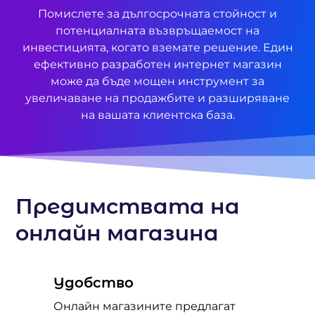
Помислете за дългосрочната стойност и
потенциалната възвръщаемост на
инвестицията, когато вземате решение. Един
ефективно разработен интернет магазин
може да бъде мощен инструмент за
увеличаване на продажбите и разширяване
на вашата клиентска база.
Предимствата на
онлайн магазина
Удобство
Онлайн магазините предлагат