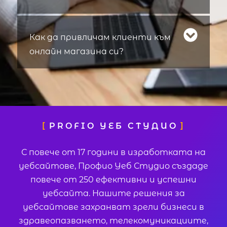
Как да привличам клиенти към
онлайн магазина си?
PROFIO УЕБ СТУДИО
С повече от 17 години в изработката на
уебсайтове, Профио Уеб Студио създаде
повече от 250 ефективни и успешни
уебсайта. Нашите решения за
уебсайтове захранват зрели бизнеси в
здравеопазването, телекомуникациите,