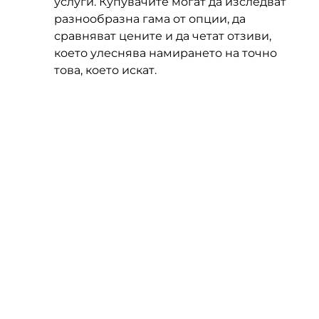
услуги. Купувачите могат да изследват
разнообразна гама от опции, да
сравняват цените и да четат отзиви,
което улеснява намирането на точно
това, което искат.