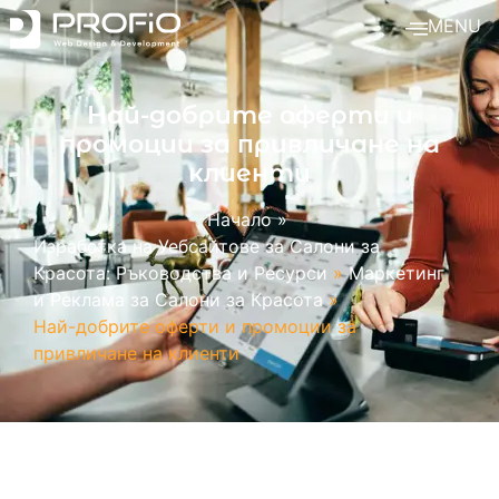
MENU
Най-добрите оферти и
промоции за привличане на
клиенти
Начало
»
Изработка на Уебсайтове за Салони за
Красота: Ръководства и Ресурси
»
Маркетинг
и Реклама за Салони за Красота
»
Най-добрите оферти и промоции за
привличане на клиенти