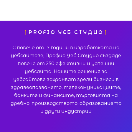
PROFIO УЕБ СТУДИО
С повече от 17 години в изработката на
уебсайтове, Профио Уеб Студио създаде
повече от 250 ефективни и успешни
уебсайта. Нашите решения за
уебсайтове захранват зрели бизнеси в
здравеопазването, телекомуникациите,
банките и финансите, търговията на
дребно, производството, образованието
и други индустрии