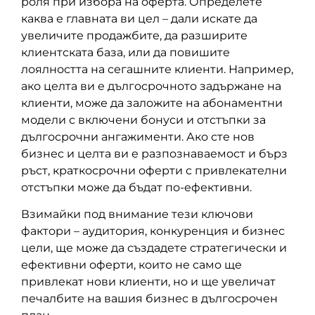
роля при избора на оферта. Определете
каква е главната ви цел – дали искате да
увеличите продажбите, да разширите
клиентската база, или да повишите
лоялността на сегашните клиенти. Например,
ако целта ви е дългосрочното задържане на
клиенти, може да заложите на абонаментни
модели с включени бонуси и отстъпки за
дългосрочни ангажименти. Ако сте нов
бизнес и целта ви е разпознаваемост и бърз
ръст, краткосрочни оферти с привлекателни
отстъпки може да бъдат по-ефективни.
Взимайки под внимание тези ключови
фактори – аудитория, конкуренция и бизнес
цели, ще може да създадете стратегически и
ефективни оферти, които не само ще
привлекат нови клиенти, но и ще увеличат
печалбите на вашия бизнес в дългосрочен